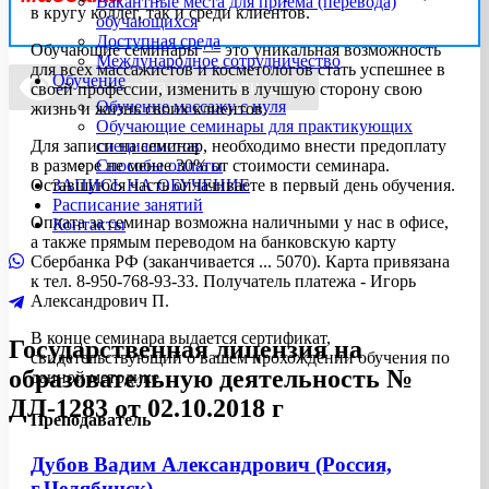
Вакантные места для приема (перевода)
в кругу коллег, так и среди клиентов.
обучающихся
Доступная среда
Обучающие семинары — это уникальная возможность
Международное сотрудничество
для всех массажистов и косметологов стать успешнее в
Обучение
Версия сайта для слабовидящих
своей профессии, изменить в лучшую сторону свою
Обучение массажу с нуля
жизнь и жизнь своих клиентов.
Обучающие семинары для практикующих
Для записи на семинар, необходимо внести предоплату
специалистов
в размере не менее 30% от стоимости семинара.
Способы оплаты
Оставшуюся часть оплачиваете в первый день обучения.
ЗАПИСЬ НА ОБУЧЕНИЕ
Расписание занятий
Оплата за семинар возможна наличными у нас в офисе,
Контакты
а также прямым переводом на банковскую карту
Сбербанка РФ (заканчивается ... 5070). Карта привязана
к тел. 8-950-768-93-33. Получатель платежа - Игорь
Александрович П.
В конце семинара выдается сертификат,
Государственная лицензия на
свидетельствующий о вашем прохождении обучения по
образовательную деятельность №
данной методике.
ДЛ-1283 от 02.10.2018 г
Преподаватель
Дубов Вадим Александрович (Россия,
г.Челябинск)