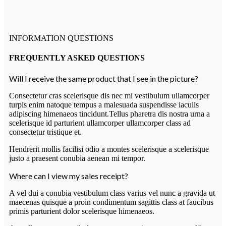
INFORMATION QUESTIONS
FREQUENTLY ASKED QUESTIONS
Will I receive the same product that I see in the picture?
Consectetur cras scelerisque dis nec mi vestibulum ullamcorper
turpis enim natoque tempus a malesuada suspendisse iaculis
adipiscing himenaeos tincidunt.Tellus pharetra dis nostra urna a
scelerisque id parturient ullamcorper ullamcorper class ad
consectetur tristique et.
Hendrerit mollis facilisi odio a montes scelerisque a scelerisque
justo a praesent conubia aenean mi tempor.
Where can I view my sales receipt?
A vel dui a conubia vestibulum class varius vel nunc a gravida ut
maecenas quisque a proin condimentum sagittis class at faucibus
primis parturient dolor scelerisque himenaeos.