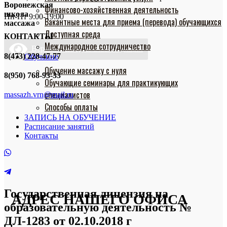
Воронежская
Финансово-хозяйственная деятельность
школа
Пн-Пт 9:00-19:00
Вакантные места для приема (перевода) обучающихся
массажа
Доступная среда
КОНТАКТЫ
Международное сотрудничество
Версия сайта для слабовидящих
8(473) 228-47-77
Обучение
Обучение массажу с нуля
8(950) 768-93-33
Обучающие семинары для практикующих
специалистов
massazh.vrn@mail.ru
Способы оплаты
ЗАПИСЬ НА ОБУЧЕНИЕ
Расписание занятий
Контакты
Государственная лицензия на
АДРЕС НАШЕГО ОФИСА
образовательную деятельность №
ДЛ-1283 от 02.10.2018 г