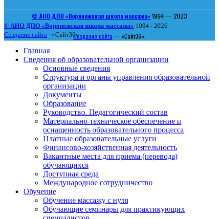
© АНО ДПО «Воронежская школа массажа»
1994 — 2023
© АНО ДПО «Воронежская школа массажа»
1994 - 2026
Создание сайта
- «Сайт36».
Создание сайта
— «Сайт36».
Главная
Сведения об образовательной организации
Основные сведения
Структура и органы управления образовательной
организации
Документы
Образование
Руководство. Педагогический состав
Материально-техническое обеспечение и
оснащенность образовательного процесса
Платные образовательные услуги
Финансово-хозяйственная деятельность
Вакантные места для приема (перевода)
обучающихся
Доступная среда
Международное сотрудничество
Обучение
Обучение массажу с нуля
Обучающие семинары для практикующих
специалистов