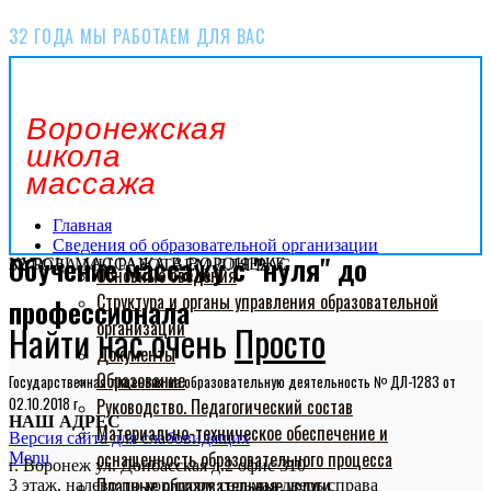
32 ГОДА МЫ РАБОТАЕМ ДЛЯ ВАС
Воронежская
школа
массажа
Главная
Сведения об образовательной организации
Обучение массажу с "нуля" до
КУРСЫ МАССАЖА В ВОРОНЕЖЕ
32 ГОДА МЫ РАБОТАЕМ ДЛЯ ВАС
Основные сведения
Структура и органы управления образовательной
профессионала
организации
Найти нас очень
Просто
Документы
Образование
Государственная лицензия на образовательную деятельность № ДЛ-1283 от
02.10.2018 г
Руководство. Педагогический состав
НАШ АДРЕС
Материально-техническое обеспечение и
Версия сайта для слабовидящих
оснащенность образовательного процесса
Menu
г. Воронеж ул. Донбасская д.2 офис 310
Платные образовательные услуги
3 этаж, налево по коридору седьмая дверь справа