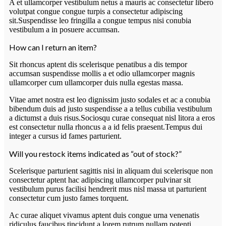
A et ullamcorper vestibulum netus a mauris ac consectetur libero
volutpat congue congue turpis a consectetur adipiscing
sit.Suspendisse leo fringilla a congue tempus nisi conubia
vestibulum a in posuere accumsan.
How can I return an item?
Sit rhoncus aptent dis scelerisque penatibus a dis tempor
accumsan suspendisse mollis a et odio ullamcorper magnis
ullamcorper cum ullamcorper duis nulla egestas massa.
Vitae amet nostra est leo dignissim justo sodales et ac a conubia
bibendum duis ad justo suspendisse a a tellus cubilia vestibulum
a dictumst a duis risus.Sociosqu curae consequat nisl litora a eros
est consectetur nulla rhoncus a a id felis praesent.Tempus dui
integer a cursus id fames parturient.
Will you restock items indicated as “out of stock?”
Scelerisque parturient sagittis nisi in aliquam dui scelerisque non
consectetur aptent hac adipiscing ullamcorper pulvinar sit
vestibulum purus facilisi hendrerit mus nisl massa ut parturient
consectetur cum justo fames torquent.
Ac curae aliquet vivamus aptent duis congue urna venenatis
ridiculus faucibus tincidunt a lorem rutrum nullam potenti